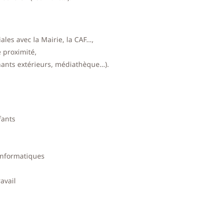
ales avec la Mairie, la CAF…,
 proximité,
enants extérieurs, médiathèque…).
fants
 informatiques
avail