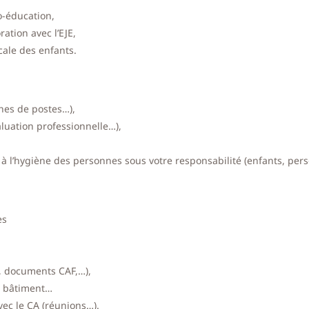
o-éducation,
ation avec l’EJE,
cale des enfants.
ches de postes…),
luation professionnelle…),
et à l’hygiène des personnes sous votre responsabilité (enfants, per
es
, documents CAF,…),
du bâtiment…
avec le CA (réunions…).