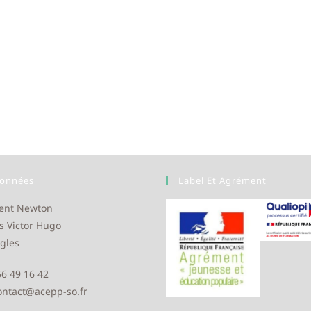
onnées
Label Et Agrément
ent Newton
s Victor Hugo
gles
 56 49 16 42
contact@acepp-so.fr