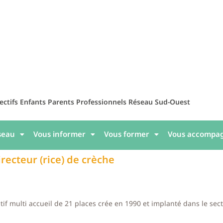
lectifs Enfants Parents Professionnels Réseau Sud-Ouest
seau
Vous informer
Vous former
Vous accompa
irecteur (rice) de crèche
atif multi accueil de 21 places crée en 1990 et implanté dans le se