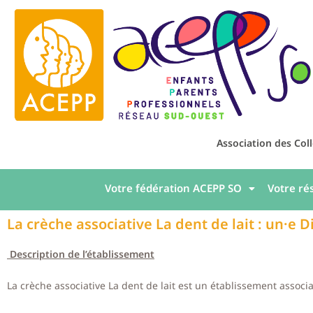
Association des Col
Votre fédération ACEPP SO
Votre ré
La crèche associative La dent de lait : un·e D
Description de l’établissement
La crèche associative La dent de lait est un établissement associ