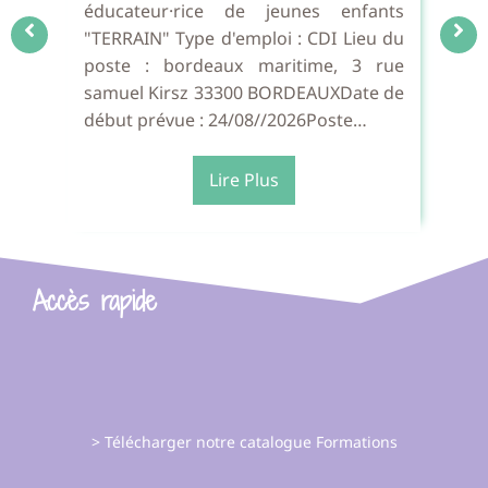
i :
éducateur·rice de jeunes enfants
mu
aux
"TERRAIN" Type d'emploi : CDI Lieu du
pu
300
poste : bordeaux maritime, 3 rue
CD
e :
samuel Kirsz 33300 BORDEAUXDate de
dé
début prévue : 24/08//2026Poste…
Aux
Lire Plus
Accès rapide
> Télécharger notre catalogue Formations