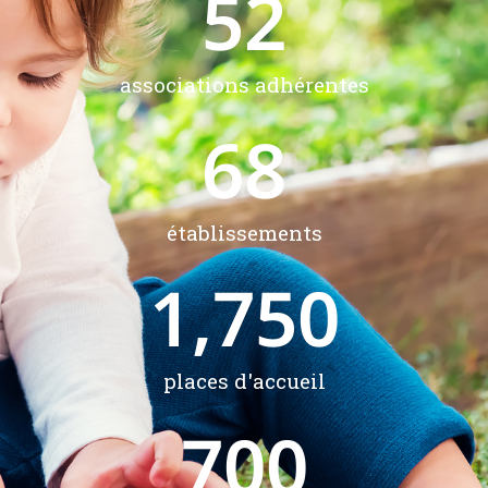
52
associations adhérentes
68
établissements
1,750
places d'accueil
700