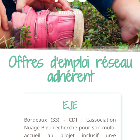
emplois
Offres d'emploi réseau
adhérent
re
EJE
A
ion
Bordeaux (33) - CDI : L’association
ti-
Nuage Bleu recherche pour son multi-
Ce
aire
accueil au projet inclusif un·e
Bo