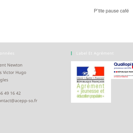
P’tite pause café
onnées
Label Et Agrément
ent Newton
s Victor Hugo
gles
 56 49 16 42
contact@acepp-so.fr